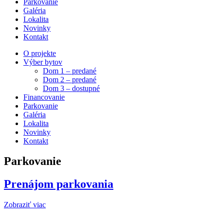
Parkovanie
Galéria
Lokalita
Novinky
Kontakt
O projekte
Výber bytov
Dom 1 – predané
Dom 2 – predané
Dom 3 – dostupné
Financovanie
Parkovanie
Galéria
Lokalita
Novinky
Kontakt
Parkovanie
Prenájom parkovania
Zobraziť viac