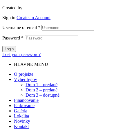
Created by
MediaGuru s.r.o.
Sign in
Create an Account
Username or email
*
Password
*
Login
Lost your password?
HLAVNE MENU
O projekte
Výber bytov
Dom 1 – predané
Dom 2 – predané
Dom 3 – dostupné
Financovanie
Parkovanie
Galéria
Lokalita
Novinky
Kontakt